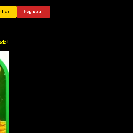
ntrar
Registrar
ado!