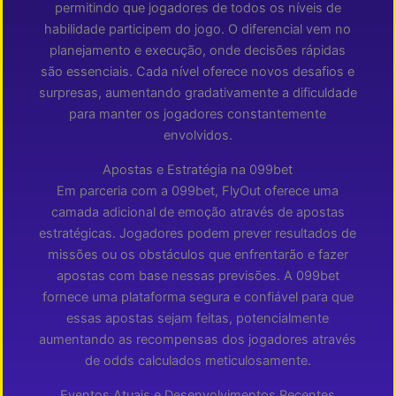
permitindo que jogadores de todos os níveis de
habilidade participem do jogo. O diferencial vem no
planejamento e execução, onde decisões rápidas
são essenciais. Cada nível oferece novos desafios e
surpresas, aumentando gradativamente a dificuldade
para manter os jogadores constantemente
envolvidos.
Apostas e Estratégia na 099bet
Em parceria com a 099bet, FlyOut oferece uma
camada adicional de emoção através de apostas
estratégicas. Jogadores podem prever resultados de
missões ou os obstáculos que enfrentarão e fazer
apostas com base nessas previsões. A 099bet
fornece uma plataforma segura e confiável para que
essas apostas sejam feitas, potencialmente
aumentando as recompensas dos jogadores através
de odds calculados meticulosamente.
Eventos Atuais e Desenvolvimentos Recentes