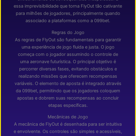
essa imprevisibilidade que torna FlyOut tão cativante
para milhões de jogadores, principalmente quando
associado a plataformas como a 099bet.
Regras do Jogo
As regras de FlyOut são fundamentais para garantir
uma experiência de jogo fluida e justa. O jogo
começa com o jogador assumindo o controle de
uma aeronave futurística. O principal objetivo é
percorrer diversas fases, evitando obstáculos e
realizando missões que oferecem recompensas
variáveis. O elemento de aposta é integrado através
da 099bet, permitindo que os jogadores coloquem
apostas e dobrem suas recompensas ao concluir
etapas específicas.
Mecânicas de Jogo
A mecânica de FlyOut é desenhada para ser intuitiva
e envolvente. Os controles são simples e acessíveis,