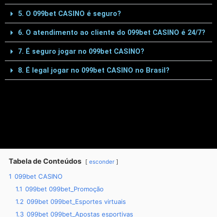
5. O 099bet CASINO é seguro?
6. O atendimento ao cliente do 099bet CASINO é 24/7?
7. É seguro jogar no 099bet CASINO?
8. É legal jogar no 099bet CASINO no Brasil?
Tabela de Conteúdos
esconder
1
099bet CASINO
1.1
099bet 099bet_Promoção
1.2
099bet 099bet_Esportes virtuais
1.3
099bet 099bet_Apostas esportivas