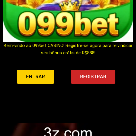
Bem-vindo ao 099bet CASINO! Registre-se agora para reivindicar
seu bônus grátis de R$888!
ENTRAR
REGISTRAR