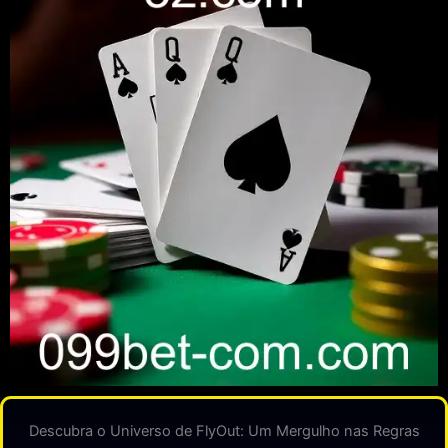
Descubra o Universo de FlyOut: Um Mergulho nas Regras