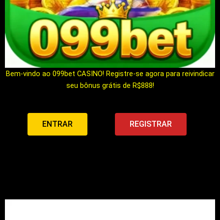
Bem-vindo ao 099bet CASINO! Registre-se agora para reivindicar
seu bônus grátis de R$888!
ENTRAR
REGISTRAR