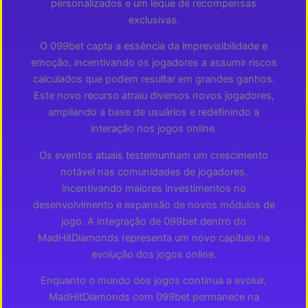
personalizados e um leque de recompensas
exclusivas.
O 099bet capta a essência da imprevisibilidade e
emoção, incentivando os jogadores a assumir riscos
calculados que podem resultar em grandes ganhos.
Este novo recurso atraiu diversos novos jogadores,
ampliando a base de usuários e redefinindo a
interação nos jogos online.
Os eventos atuais testemunham um crescimento
notável nas comunidades de jogadores,
incentivando maiores investimentos no
desenvolvimento e expansão de novos módulos de
jogo. A integração de 099bet dentro do
MadHitDiamonds representa um novo capítulo na
evolução dos jogos online.
Enquanto o mundo dos jogos continua a evoluir,
MadHitDiamonds com 099bet permanece na