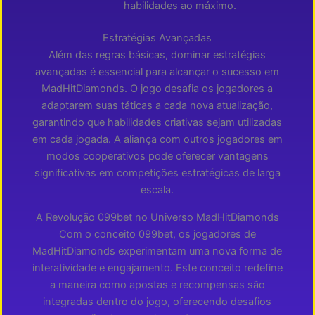
habilidades ao máximo.
Estratégias Avançadas
Além das regras básicas, dominar estratégias
avançadas é essencial para alcançar o sucesso em
MadHitDiamonds. O jogo desafia os jogadores a
adaptarem suas táticas a cada nova atualização,
garantindo que habilidades criativas sejam utilizadas
em cada jogada. A aliança com outros jogadores em
modos cooperativos pode oferecer vantagens
significativas em competições estratégicas de larga
escala.
A Revolução 099bet no Universo MadHitDiamonds
Com o conceito 099bet, os jogadores de
MadHitDiamonds experimentam uma nova forma de
interatividade e engajamento. Este conceito redefine
a maneira como apostas e recompensas são
integradas dentro do jogo, oferecendo desafios