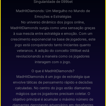
Singularidade de 099bet
MadHitDiamonds: Um Mergulho no Mundo de
Emoções e Estratégias
No universo dinâmico dos jogos online,
MadHitDiamonds surgiu como uma sensação graças
à sua mescla entre estratégia e emoção. Com um
crescimento exponencial na base de jogadores, este
jogo está conquistando tanto iniciantes quanto
veteranos. A adição do conceito 099bet está
revolucionando a maneira como os jogadores
interagem com o jogo.
O que é MadHitDiamonds?
MadHitDiamonds é um jogo de estratégia que
envolve táticas de pensamento rápido e decisões
calculadas. No centro do jogo estão diamantes
mágicos que os jogadores precisam coletar. O
objetivo principal é acumular o máximo número de
diamantes derrotando adversários em desafiantes