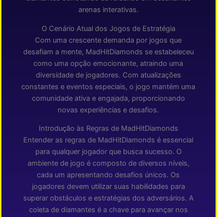
arenas interativas.
O Cenário Atual dos Jogos de Estratégia
Com uma crescente demanda por jogos que
desafiam a mente, MadHitDiamonds se estabeleceu
como uma opção emocionante, atraindo uma
diversidade de jogadores. Com atualizações
constantes e eventos especiais, o jogo mantém uma
comunidade ativa e engajada, proporcionando
novas experiências e desafios.
Introdução às Regras de MadHitDiamonds
Entender as regras de MadHitDiamonds é essencial
para qualquer jogador que busca sucesso. O
ambiente de jogo é composto de diversos níveis,
cada um apresentando desafios únicos. Os
jogadores devem utilizar suas habilidades para
superar obstáculos e estratégias dos adversários. A
coleta de diamantes é a chave para avançar nos