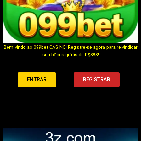
Bem-vindo ao 099bet CASINO! Registre-se agora para reivindicar
seu bônus grátis de R$888!
ENTRAR
REGISTRAR