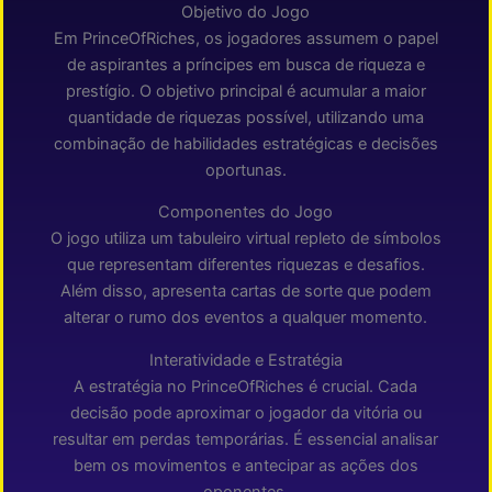
Objetivo do Jogo
Em PrinceOfRiches, os jogadores assumem o papel
de aspirantes a príncipes em busca de riqueza e
prestígio. O objetivo principal é acumular a maior
quantidade de riquezas possível, utilizando uma
combinação de habilidades estratégicas e decisões
oportunas.
Componentes do Jogo
O jogo utiliza um tabuleiro virtual repleto de símbolos
que representam diferentes riquezas e desafios.
Além disso, apresenta cartas de sorte que podem
alterar o rumo dos eventos a qualquer momento.
Interatividade e Estratégia
A estratégia no PrinceOfRiches é crucial. Cada
decisão pode aproximar o jogador da vitória ou
resultar em perdas temporárias. É essencial analisar
bem os movimentos e antecipar as ações dos