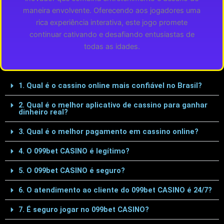
maneira envolvente. Oferecendo aos jogadores uma
rica experiência interativa, este jogo promete
continuar cativando e desafiando entusiastas de
todas as idades.
1. Qual é o cassino online mais confiável no Brasil?
2. Qual é o melhor aplicativo de cassino para ganhar
dinheiro real?
3. Qual é o melhor pagamento em cassino online?
4. O 099bet CASINO é legítimo?
5. O 099bet CASINO é seguro?
6. O atendimento ao cliente do 099bet CASINO é 24/7?
7. É seguro jogar no 099bet CASINO?