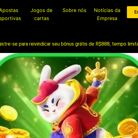
Apostas
Jogos de
Sobre nós
Notícias da
E
sportivas
cartas
Empresa
istre-se para reivindicar seu bônus grátis de R$888, tempo limit