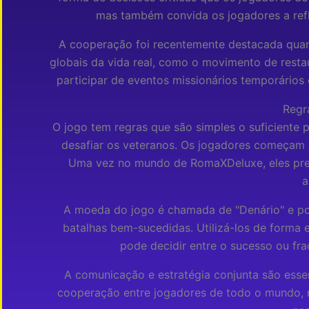
mas também convida os jogadores a refle
A cooperação foi recentemente destacada quan
globais da vida real, como o movimento de restau
participar de eventos missionários temporários
Regr
O jogo tem regras que são simples o suficiente 
desafiar os veteranos. Os jogadores começam 
Uma vez no mundo de RomaXDeluxe, eles preci
a
A moeda do jogo é chamada de "Denário" e po
batalhas bem-sucedidas. Utilizá-los de forma e
pode decidir entre o sucesso ou fra
A comunicação e estratégia conjunta são esse
cooperação entre jogadores de todo o mundo, r