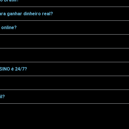
ara ganhar dinheiro real?
 online?
SINO é 24/7?
il?