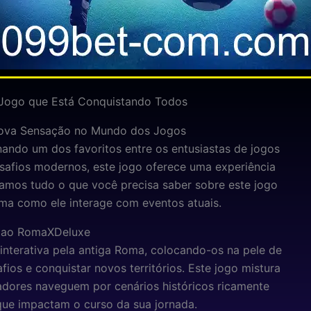
Jogo que Está Conquistando Todos
ova Sensação no Mundo dos Jogos
ando um dos favoritos entre os entusiastas de jogos
safios modernos, este jogo oferece uma experiência
oramos tudo o que você precisa saber sobre este jogo
rma como ele interage com eventos atuais.
o ao RomaXDeluxe
nterativa pela antiga Roma, colocando-os na pele de
os e conquistar novos territórios. Este jogo mistura
gadores naveguem por cenários históricos ricamente
ue impactam o curso da sua jornada.