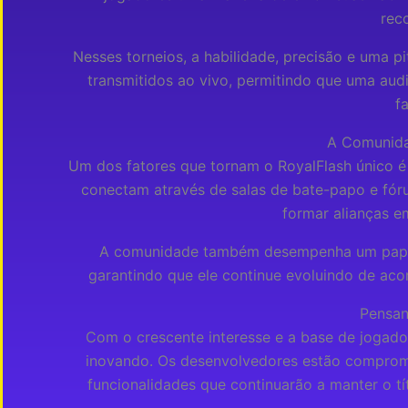
rec
Nesses torneios, a habilidade, precisão e uma p
transmitidos ao vivo, permitindo que uma aud
f
A Comunida
Um dos fatores que tornam o RoyalFlash único 
conectam através de salas de bate-papo e fórun
formar alianças e
A comunidade também desempenha um papel 
garantindo que ele continue evoluindo de aco
Pensan
Com o crescente interesse e a base de jogad
inovando. Os desenvolvedores estão comprom
funcionalidades que continuarão a manter o tí