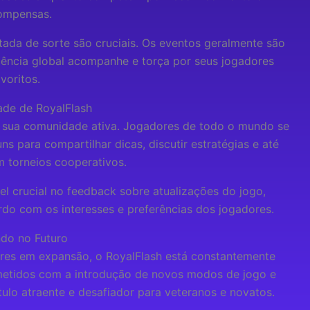
ompensas.
itada de sorte são cruciais. Os eventos geralmente são
iência global acompanhe e torça por seus jogadores
avoritos.
de de RoyalFlash
é sua comunidade ativa. Jogadores de todo o mundo se
s para compartilhar dicas, discutir estratégias e até
m torneios cooperativos.
crucial no feedback sobre atualizações do jogo,
rdo com os interesses e preferências dos jogadores.
do no Futuro
ores em expansão, o RoyalFlash está constantemente
etidos com a introdução de novos modos de jogo e
tulo atraente e desafiador para veteranos e novatos.