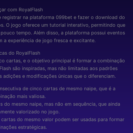
r com RoyalFlash
e registrar na plataforma 099bet e fazer o download do
s. O jogo oferece um tutorial interativo, permitindo que
pouco tempo. Além disso, a plataforma possui eventos
a experiência de jogo fresca e excitante.
cas do RoyalFlash
 cartas, e o objetivo principal é formar a combinação
Flash são inspiradas, mas não limitadas aos padrões
s adições e modificações únicas que o diferenciam.
nsecutiva de cinco cartas de mesmo naipe, que é a
nação mais valiosa.
as do mesmo naipe, mas não em sequência, que ainda
amente valorizado no jogo.
e cartas do mesmo valor podem ser usadas para formar
nações estratégicas.