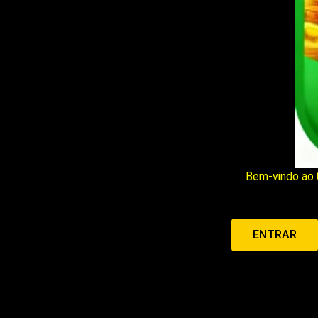
Bem-vindo ao 
ENTRAR