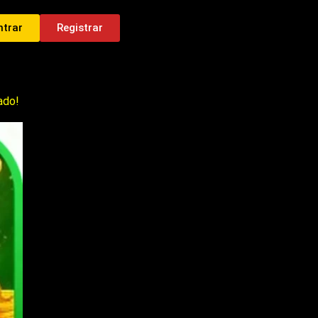
ntrar
Registrar
ado!