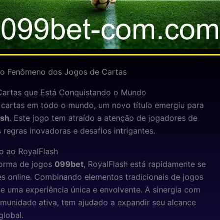
vo Fenômeno dos Jogos de Cartas
 Cartas que Está Conquistando o Mundo
 cartas em todo o mundo, um novo título emergiu para
ash
. Este jogo tem atraído a atenção de jogadores de
 regras inovadoras e desafios intrigantes.
o ao RoyalFlash
forma de jogos
099bet
, RoyalFlash está rapidamente se
s online. Combinando elementos tradicionais de jogos
e uma experiência única e envolvente. A sinergia com
omunidade ativa, tem ajudado a expandir seu alcance
global.