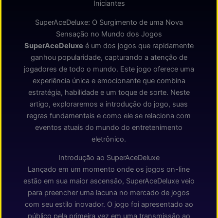
Iniciantes
SuperAceDeluxe: O Surgimento de uma Nova
Sensação no Mundo dos Jogos
SuperAceDeluxe
é um dos jogos que rapidamente
ganhou popularidade, capturando a atenção de
jogadores de todo o mundo. Este jogo oferece uma
experiência única e emocionante que combina
estratégia, habilidade e um toque de sorte. Neste
artigo, exploraremos a introdução do jogo, suas
regras fundamentais e como ele se relaciona com
eventos atuais do mundo do entretenimento
eletrônico.
Introdução ao SuperAceDeluxe
Lançado em um momento onde os jogos on-line
estão em sua maior ascensão, SuperAceDeluxe veio
para preencher uma lacuna no mercado de jogos
com seu estilo inovador. O jogo foi apresentado ao
público pela primeira vez em uma transmissão ao