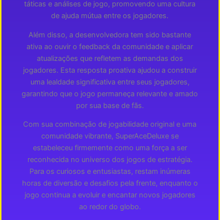
táticas e análises de jogo, promovendo uma cultura
de ajuda mútua entre os jogadores.
Além disso, a desenvolvedora tem sido bastante
ativa ao ouvir o feedback da comunidade e aplicar
atualizações que refletem as demandas dos
jogadores. Esta resposta proativa ajudou a construir
uma lealdade significativa entre seus jogadores,
garantindo que o jogo permaneça relevante e amado
por sua base de fãs.
Com sua combinação de jogabilidade original e uma
comunidade vibrante, SuperAceDeluxe se
estabeleceu firmemente como uma força a ser
reconhecida no universo dos jogos de estratégia.
Para os curiosos e entusiastas, restam inúmeras
horas de diversão e desafios pela frente, enquanto o
jogo continua a evoluir e encantar novos jogadores
ao redor do globo.