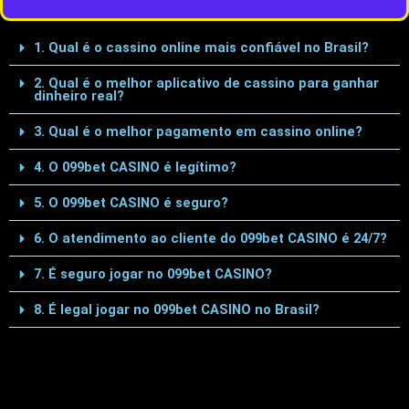
1. Qual é o cassino online mais confiável no Brasil?
2. Qual é o melhor aplicativo de cassino para ganhar
dinheiro real?
3. Qual é o melhor pagamento em cassino online?
4. O 099bet CASINO é legítimo?
5. O 099bet CASINO é seguro?
6. O atendimento ao cliente do 099bet CASINO é 24/7?
7. É seguro jogar no 099bet CASINO?
8. É legal jogar no 099bet CASINO no Brasil?