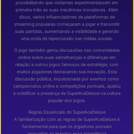
possibilitando que visitantes experimentassem em
primeira mão as suas mecânicas inovadoras. Além
disso, vários influenciadores de plataformas de
streaming populares começaram a jogar e transmitir
suas partidas, aumentando a visibilidade e gerando
uma onda de repercussão nas mídias sociais.
O jogo também gerou discussões nas comunidades
online sobre suas semelhanças e diferenças em
relação a outros jogos famosos de estratégia, com
muitos jogadores destacando sua inovação. Esta
discussão pública, impulsionada por eventos como
campeonatos online e competições pontuais, ajudou
a solidificar a presença de SuperAceDeluxe na cultura
popular dos jogos.
Regras Essenciais do SuperAceDeluxe
A familiarização com as regras de SuperAceDeluxe é
fundamental para que os jogadores possam
aproveitar ao máximo essa experiência