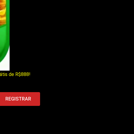
átis de R$888!
REGISTRAR