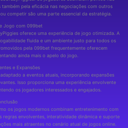
s também pela eficácia nas negociações com outros
ou competir são uma parte essencial da estratégia.
de Jogo com 099bet
Piggies oferece uma experiência de jogo otimizada. A
ogabilidade fluida e um ambiente justo para todos os
 promovidos pela 099bet frequentemente oferecem
ntando ainda mais o apelo do jogo.
entes e Expansões
 adaptado a eventos atuais, incorporando expansões
evantes. Isso proporciona uma experiência envolvente
ntendo os jogadores interessados e engajados.
nclusão
como os jogos modernos combinam entretenimento com
 regras envolventes, interatividade dinâmica e suporte
ões mais atraentes no cenário atual de jogos online.