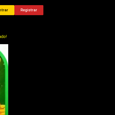
ntrar
Registrar
ado!