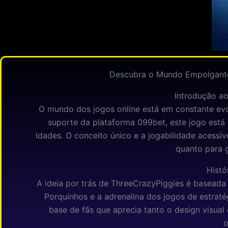
Descubra o Mundo Empolgant
Introdução a
O mundo dos jogos online está em constante ev
suporte da plataforma 099bet, este jogo está
idades. O conceito único e a jogabilidade acessív
quanto para 
Histó
A ideia por trás de ThreeCrazyPiggies é baseada 
Porquinhos e a adrenalina dos jogos de estrat
base de fãs que aprecia tanto o design visual
o